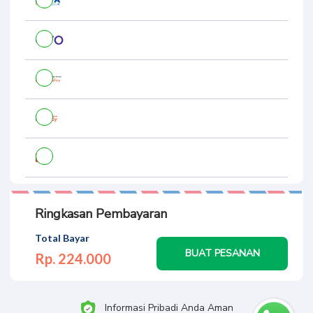
Ringkasan Pembayaran
Total Bayar
BUAT PESANAN
Rp. 224.
000
Informasi Pribadi Anda Aman
UDN : S1 Reguler - Plan B